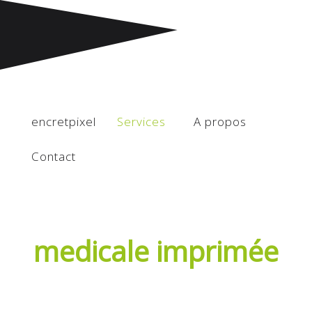
communication médicale
Communication
medicale
imprimée
encretpixel
Services
A propos
Contact
Communication
medicale imprimée