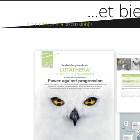
...et b
Commençons la discussion