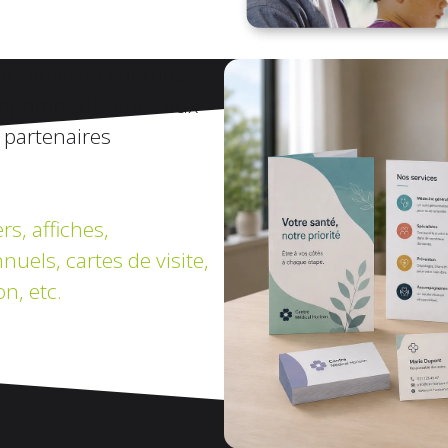
déclinaison sur tous
imprimés destinés aux
 partenaires
rs, affiches,
nuels, cartes de visite,
on, etc.