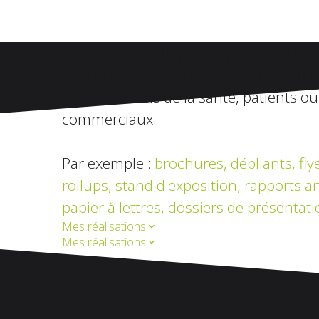
Design de charte graphique et logo et 
supports. Réalisation de tous types d'
professionnels de la santé, patients ou
commerciaux.
Par exemple :
brochures, dépliants, flye
rollups,
stand d'exposition, rapports an
papier à lettres, dossiers de présentati
Mes réalisations
Mes réalisations